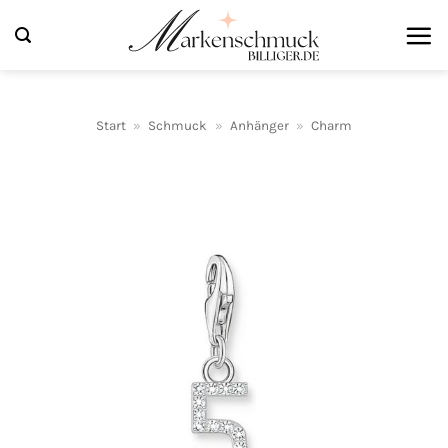
Zum
Inhalt
springen
Start
»
Schmuck
»
Anhänger
»
Charm