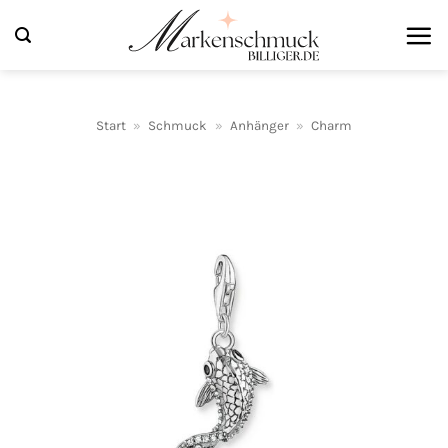
Zum
Inhalt
springen
Start
»
Schmuck
»
Anhänger
»
Charm