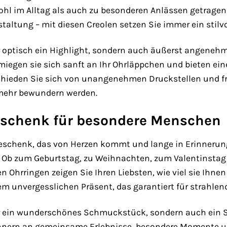
wohl im Alltag als auch zu besonderen Anlässen getrag
staltung – mit diesen Creolen setzen Sie immer ein stilv
r optisch ein Highlight, sondern auch äußerst angenehm 
egen sie sich sanft an Ihr Ohrläppchen und bieten ein
hieden Sie sich von unangenehmen Druckstellen und fr
 mehr bewundern werden.
eschenk für besondere Menschen
schenk, das von Herzen kommt und lange in Erinnerung
. Ob zum Geburtstag, zu Weihnachten, zum Valentinstag 
 Ohrringen zeigen Sie Ihren Liebsten, wie viel sie Ihnen
em unvergesslichen Präsent, das garantiert für strahlen
ur ein wunderschönes Schmuckstück, sondern auch ein 
nnern an gemeinsame Erlebnisse, besondere Momente und