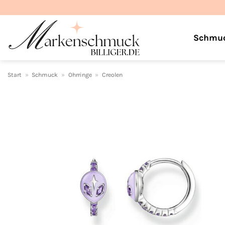
Zum
Inhalt
springen
Schmu
Start
»
Schmuck
»
Ohrringe
»
Creolen