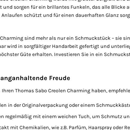
t und sorgen für ein brillantes Funkeln, das alle Blicke a
m Anlaufen schützt und für einen dauerhaften Glanz sorg
Charming sind mehr als nur ein Schmuckstück – sie sind
r wird in sorgfältiger Handarbeit gefertigt und unterlie
höchster Güte erhalten. Investieren Sie in ein Schmucks
 langanhaltende Freude
n Ihren Thomas Sabo Creolen Charming haben, empfehlen
len in der Originalverpackung oder einem Schmuckkästc
olen regelmäßig mit einem weichen Tuch, um Schmutz un
akt mit Chemikalien, wie z.B. Parfüm, Haarspray oder R