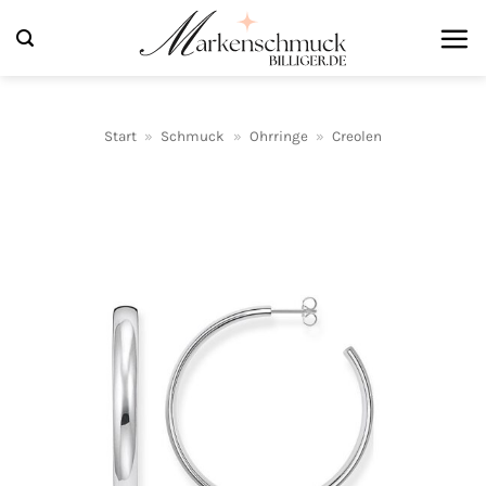
Zum
Inhalt
springen
Start
»
Schmuck
»
Ohrringe
»
Creolen