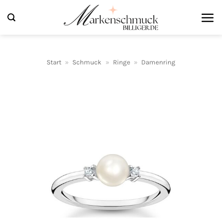
Zum
Inhalt
springen
Start
»
Schmuck
»
Ringe
»
Damenring