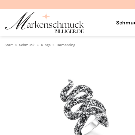
Zum
Inhalt
springen
Schmu
Start
»
Schmuck
»
Ringe
»
Damenring