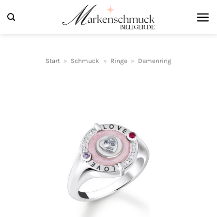
Zum
Inhalt
springen
Start
»
Schmuck
»
Ringe
»
Damenring