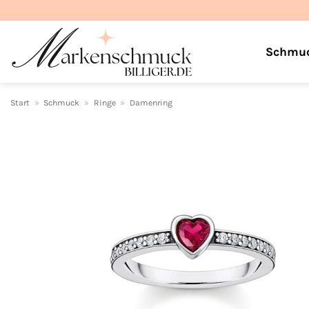
Zum
Inhalt
springen
Schmu
Start
»
Schmuck
»
Ringe
»
Damenring