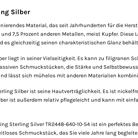
ing Silber
szinierendes Material, das seit Jahrhunderten für die He
r und 7,5 Prozent anderen Metallen, meist Kupfer. Diese 
 es gleichzeitig seinen charakteristischen Glanz behält
ber liegt in seiner Vielseitigkeit. Es kann zu filigranen
assiven Schmuckstücken, die Stärke und Selbstbewusstse
und lässt sich mühelos mit anderen Materialien kombini
terling Silber ist seine Hautverträglichkeit. Es ist nick
lber ist außerdem relativ pflegeleicht und kann mit ein
 Sterling Silver TR2448-640-10-54 ist ein perfektes Bei
n zeitloses Schmuckstück, das Sie viele Jahre lang beglei