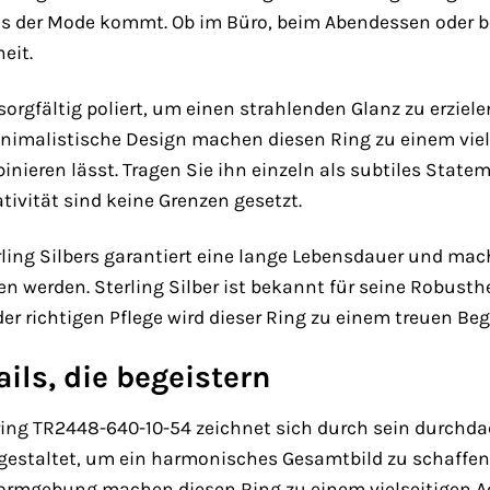
s der Mode kommt. Ob im Büro, beim Abendessen oder bei
eit.
orgfältig poliert, um einen strahlenden Glanz zu erzielen,
nimalistische Design machen diesen Ring zu einem vie
nieren lässt. Tragen Sie ihn einzeln als subtiles Stat
ativität sind keine Grenzen gesetzt.
rling Silbers garantiert eine lange Lebensdauer und m
 werden. Sterling Silber ist bekannt für seine Robusthe
r richtigen Pflege wird dieser Ring zu einem treuen Begl
ils, die begeistern
g TR2448-640-10-54 zeichnet sich durch sein durchdach
gestaltet, um ein harmonisches Gesamtbild zu schaffen, 
Formgebung machen diesen Ring zu einem vielseitigen Acc