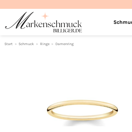
Zum
Inhalt
springen
Schmu
Start
»
Schmuck
»
Ringe
»
Damenring