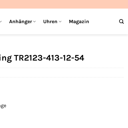
Anhänger
Uhren
Magazin
ng TR2123-413-12-54
age