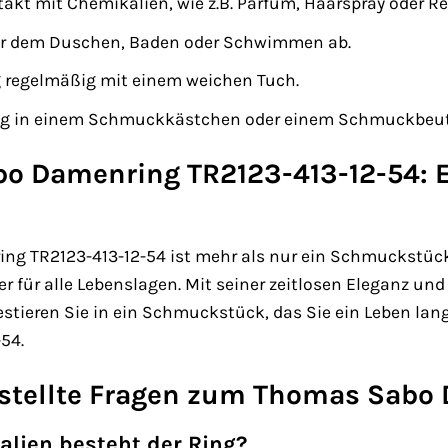
akt mit Chemikalien, wie z.B. Parfüm, Haarspray oder R
vor dem Duschen, Baden oder Schwimmen ab.
g regelmäßig mit einem weichen Tuch.
ng in einem Schmuckkästchen oder einem Schmuckbeutel
o Damenring TR2123-413-12-54: 
 TR2123-413-12-54 ist mehr als nur ein Schmuckstück. E
ter für alle Lebenslagen. Mit seiner zeitlosen Eleganz un
vestieren Sie in ein Schmuckstück, das Sie ein Leben lan
54.
estellte Fragen zum Thomas Sabo
alien besteht der Ring?