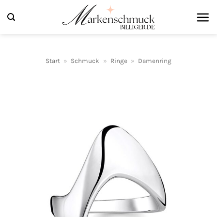
Zum
Inhalt
springen
Start
»
Schmuck
»
Ringe
»
Damenring