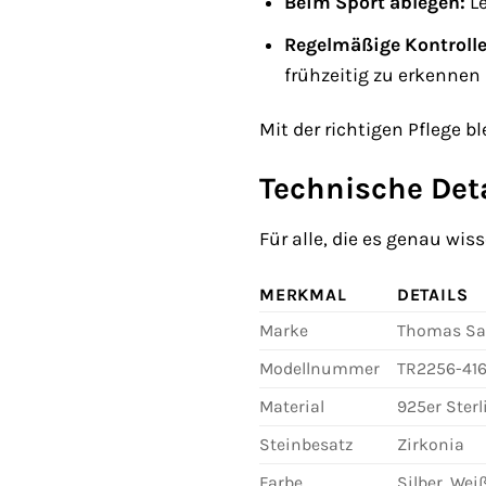
Beim Sport ablegen:
Le
Regelmäßige Kontrolle
frühzeitig zu erkennen
Mit der richtigen Pflege 
Technische Deta
Für alle, die es genau wi
MERKMAL
DETAILS
Marke
Thomas Sa
Modellnummer
TR2256-416
Material
925er Sterl
Steinbesatz
Zirkonia
Farbe
Silber, Wei