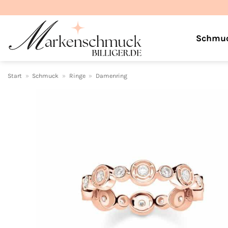
Zum
Inhalt
springen
Schmu
Start
»
Schmuck
»
Ringe
»
Damenring