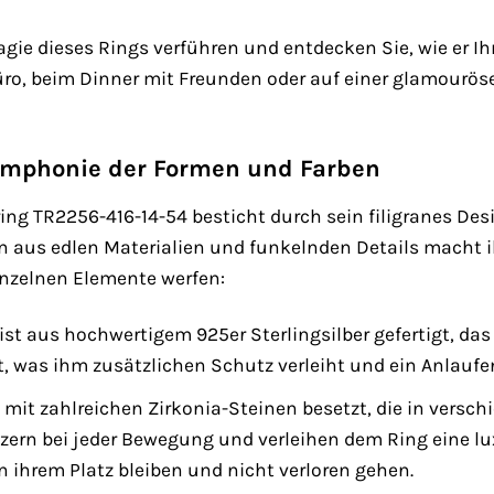
agie dieses Rings verführen und entdecken Sie, wie er Ih
üro, beim Dinner mit Freunden oder auf einer glamourösen
ymphonie der Formen und Farben
 TR2256-416-14-54 besticht durch sein filigranes Design
aus edlen Materialien und funkelnden Details macht i
inzelnen Elemente werfen:
ist aus hochwertigem 925er Sterlingsilber gefertigt, das
rt, was ihm zusätzlichen Schutz verleiht und ein Anlaufen
t mit zahlreichen Zirkonia-Steinen besetzt, die in versc
tzern bei jeder Bewegung und verleihen dem Ring eine lux
an ihrem Platz bleiben und nicht verloren gehen.