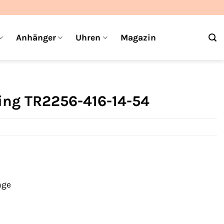
Anhänger
Uhren
Magazin
ng TR2256-416-14-54
age