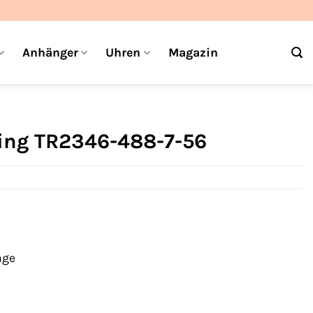
Anhänger
Uhren
Magazin
ng TR2346-488-7-56
age