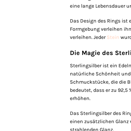
eine lange Lebensdauer u
Das Design des Rings ist
Formgebung verleihen ihm
verleihen. Jeder
Stein
wurd
Die Magie des Sterl
Sterlingsilber ist ein Ed
natürliche Schönheit und s
Schmuckstücke, die die Bl
bedeutet, dass er zu 92,5
erhöhen.
Das Sterlingsilber des Ri
einen zusätzlichen Glanz 
strahlenden Glanz.