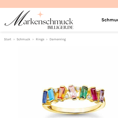
Zum
Inhalt
springen
Schmu
Start
»
Schmuck
»
Ringe
»
Damenring