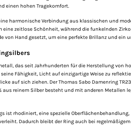
nd einen hohen Tragekomfort.
 eine harmonische Verbindung aus klassischen und moder
 eine zeitlose Schönheit, während die funkelnden Zir
e von Hand gesetzt, um eine perfekte Brillanz und ein u
ingsilbers
elmetall, das seit Jahrhunderten für die Herstellung von
eine Fähigkeit, Licht auf einzigartige Weise zu reflekti
icke auf sich ziehen. Der Thomas Sabo Damenring TR2346
 % aus reinem Silber besteht und mit anderen Metallen le
ngs ist rhodiniert, eine spezielle Oberflächenbehandlung
verleiht. Dadurch bleibt der Ring auch bei regelmäßigem