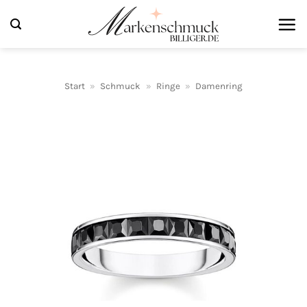
Zum
Inhalt
springen
Start
»
Schmuck
»
Ringe
»
Damenring