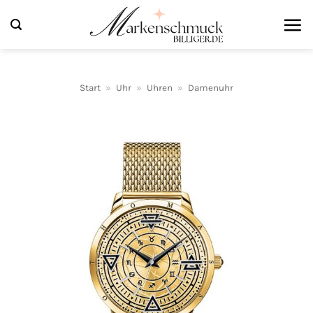
Zum
Inhalt
springen
Start
»
Uhr
»
Uhren
»
Damenuhr