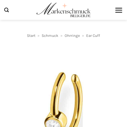
Zum
Inhalt
springen
Start
»
Schmuck
»
Ohrringe
»
Ear Cuff