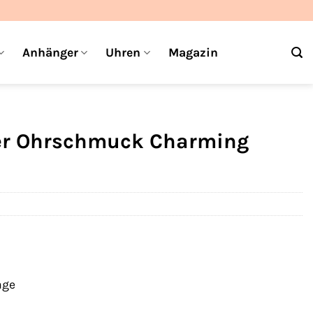
Anhänger
Uhren
Magazin
er Ohrschmuck Charming
age