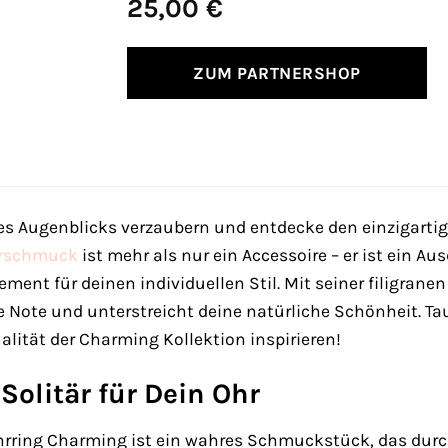
25,00
€
ZUM PARTNERSHOP
des Augenblicks verzaubern und entdecke den einzigarti
rschmuck
ist mehr als nur ein Accessoire – er ist ein Au
ement für deinen individuellen Stil. Mit seiner filigran
 Note und unterstreicht deine natürliche Schönheit. Ta
ualität der Charming Kollektion inspirieren!
Solitär für Dein Ohr
rring Charming ist ein wahres Schmuckstück, das durch 