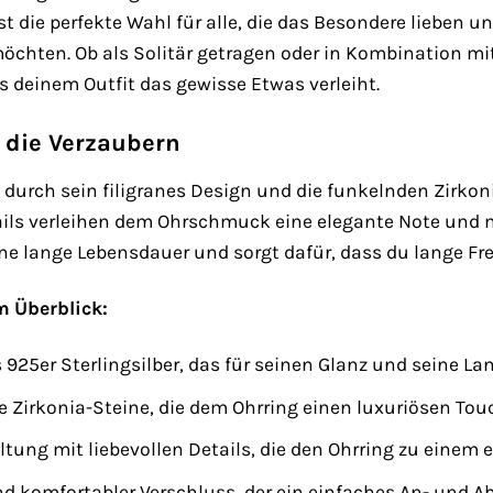
ist die perfekte Wahl für alle, die das Besondere lieben
chten. Ob als Solitär getragen oder in Kombination mi
as deinem Outfit das gewisse Etwas verleiht.
 die Verzaubern
t durch sein filigranes Design und die funkelnden Zirkon
tails verleihen dem Ohrschmuck eine elegante Note und 
eine lange Lebensdauer und sorgt dafür, dass du lange 
m Überblick:
925er Sterlingsilber, das für seinen Glanz und seine Lan
 Zirkonia-Steine, die dem Ohrring einen luxuriösen Touc
altung mit liebevollen Details, die den Ohrring zu eine
d komfortabler Verschluss, der ein einfaches An- und A