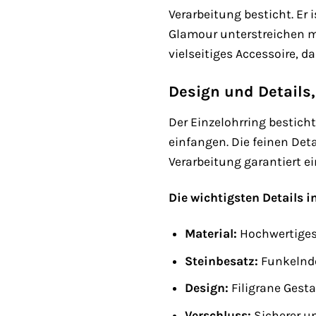
Verarbeitung besticht. Er 
Glamour unterstreichen mö
vielseitiges Accessoire, d
Design und Details,
Der Einzelohrring bestich
einfangen. Die feinen De
Verarbeitung garantiert 
Die wichtigsten Details i
Material:
Hochwertiges 
Steinbesatz:
Funkelnde
Design:
Filigrane Gest
Verschluss:
Sicherer un