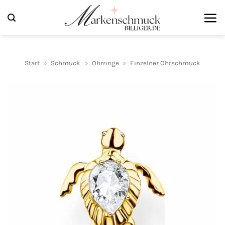
Zum
Inhalt
springen
Start
»
Schmuck
»
Ohrringe
»
Einzelner Ohrschmuck