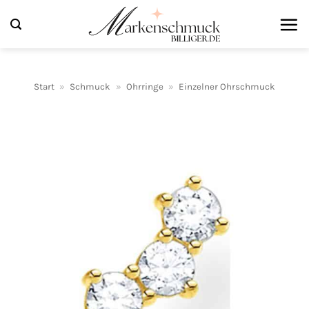
Zum
Inhalt
springen
Start
»
Schmuck
»
Ohrringe
»
Einzelner Ohrschmuck