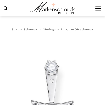
Zum
Inhalt
springen
Start
»
Schmuck
»
Ohrringe
»
Einzelner Ohrschmuck