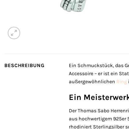
BESCHREIBUNG
Ein Schmuckstück, das Ge
Accessoire – er ist ein S
außergewöhnlichen
Ring
Ein Meisterwer
Der Thomas Sabo Herrenrin
aus hochwertigem 925er St
rhodiniert Sterlingsilber