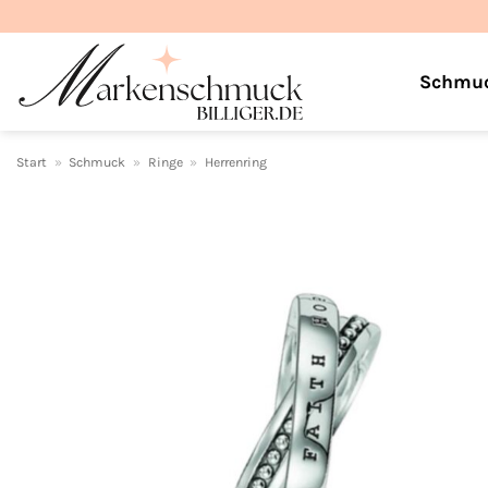
Zum
Inhalt
springen
Schmu
Start
»
Schmuck
»
Ringe
»
Herrenring