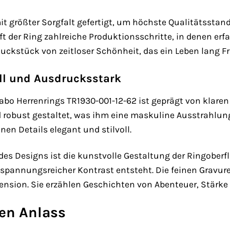
mit größter Sorgfalt gefertigt, um höchste Qualitätsstan
ft der Ring zahlreiche Produktionsschritte, in denen e
uckstück von zeitloser Schönheit, das ein Leben lang Fr
oll und Ausdrucksstark
o Herrenrings TR1930-001-12-62 ist geprägt von klaren 
 robust gestaltet, was ihm eine maskuline Ausstrahlung v
nen Details elegant und stilvoll.
des Designs ist die kunstvolle Gestaltung der Ringoberf
spannungsreicher Kontrast entsteht. Die feinen Gravur
ension. Sie erzählen Geschichten von Abenteuer, Stärke 
den Anlass