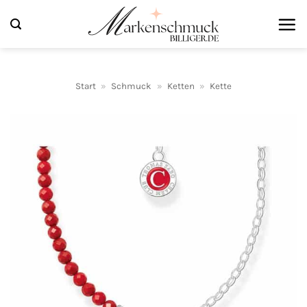
Zum
Inhalt
springen
Start
»
Schmuck
»
Ketten
»
Kette