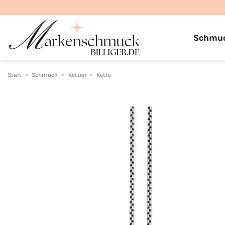
Zum
Inhalt
springen
Schmu
Start
»
Schmuck
»
Ketten
»
Kette