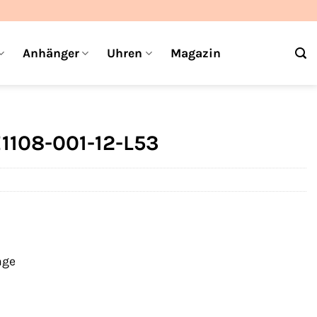
Anhänger
Uhren
Magazin
1108-001-12-L53
age