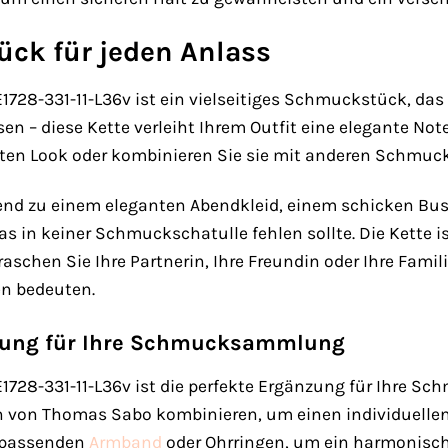
ck für jeden Anlass
728-331-11-L36v ist ein vielseitiges Schmuckstück, das s
n – diese Kette verleiht Ihrem Outfit eine elegante Note
nten Look oder kombinieren Sie sie mit anderen Schmucks
end zu einem eleganten Abendkleid, einem schicken Busin
 das in keiner Schmuckschatulle fehlen sollte. Die Kette
aschen Sie Ihre Partnerin, Ihre Freundin oder Ihre Fa
nen bedeuten.
nzung für Ihre Schmucksammlung
1728-331-11-L36v ist die perfekte Ergänzung für Ihre S
on Thomas Sabo kombinieren, um einen individuellen L
m passenden
Armband
oder Ohrringen, um ein harmonische