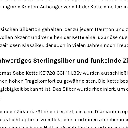
 filigrane Knoten-Anhänger verleiht der Kette eine femi
assischen Silberton gehalten, der zu jedem Hautton und z
vollen Akzent und verleihen der Kette eine luxuriöse Au
eitlosen Klassiker, der auch in vielen Jahren noch Freud
chwertiges Sterlingsilber und funkelnde Z
homas Sabo Kette KE1728-331-11-L36v wurden ausschließ
en hohen Tragekomfort zu gewährleisten. Die Kette best
glebigkeit bekannt ist. Das Silber wurde rhodiniert, um
.
kelnden Zirkonia-Steinen besetzt, die dem Diamanten op
 das Licht optimal zu reflektieren und einen atemberaub
um einen sicheren Halt zu gewährleisten und ein verseh