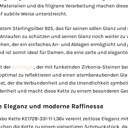
Materialien und die filigrane Verarbeitung machen diese 
f subtile Weise unterstreicht.
stem Sterlingsilber 925, das für seinen edlen Glanz und 
 Anlaufen zu schützen und seinen Glanz noch weiter zu v
hen, der ein einfaches An- und Ablegen ermöglicht und gl
nd ist somit ideal für Damen, die eine zarte und elegant
st der
Anhänger
, der mit funkelnden Zirkonia-Steinen bese
 optimal zu reflektieren und einen atemberaubenden Gla
et, der die Verbundenheit und die Unendlichkeit symbolis
enheit und macht diese Kette zu einem besonderen Ges
se Eleganz und moderne Raffinesse
o Kette KE1728-331-11-L36v vereint zeitlose Eleganz mit
hen die Kette zu einem vielseitigen Schmuckstück, das