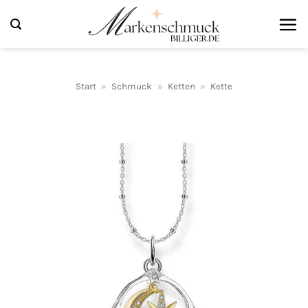
Zum
Inhalt
springen
Start
»
Schmuck
»
Ketten
»
Kette