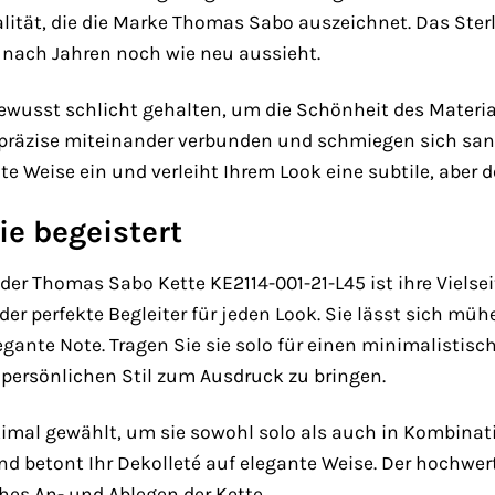
ität, die die Marke Thomas Sabo auszeichnet. Das Sterli
h nach Jahren noch wie neu aussieht.
bewusst schlicht gehalten, um die Schönheit des Mater
 präzise miteinander verbunden und schmiegen sich sanft
nte Weise ein und verleiht Ihrem Look eine subtile, abe
die begeistert
der Thomas Sabo Kette KE2114-001-21-L45 ist ihre Vielsei
 der perfekte Begleiter für jeden Look. Sie lässt sich m
legante Note. Tragen Sie sie solo für einen minimalisti
persönlichen Stil zum Ausdruck zu bringen.
ptimal gewählt, um sie sowohl solo als auch in Kombina
 betont Ihr Dekolleté auf elegante Weise. Der hochwert
hes An- und Ablegen der Kette.