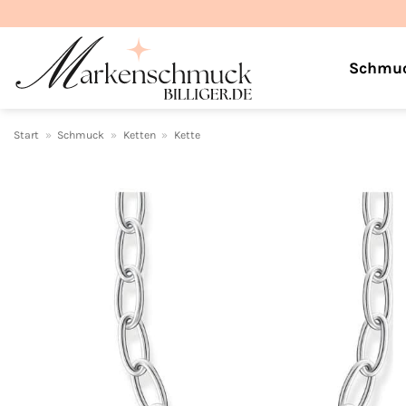
Zum
Inhalt
springen
Schmu
Start
»
Schmuck
»
Ketten
»
Kette