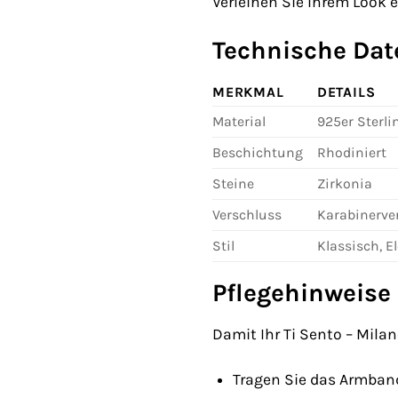
Verleihen Sie Ihrem Look
Technische Dat
MERKMAL
DETAILS
Material
925er Sterli
Beschichtung
Rhodiniert
Steine
Zirkonia
Verschluss
Karabinerve
Stil
Klassisch, E
Pflegehinweise 
Damit Ihr Ti Sento – Mila
Tragen Sie das Armband