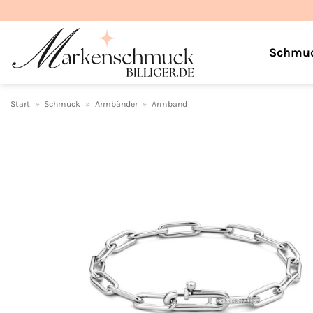
Zum
Inhalt
springen
Schmu
Start
»
Schmuck
»
Armbänder
»
Armband