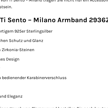
n Ti Sento – Milano tragen Sie nicht nur ein Accessoire
tsein.
Ti Sento – Milano Armband 2936Z
rtigem 925er Sterlingsilber
ichen Schutz und Glanz
 Zirkonia-Steinen
ses Design
u bedienender Karabinerverschluss
 und Eleganz