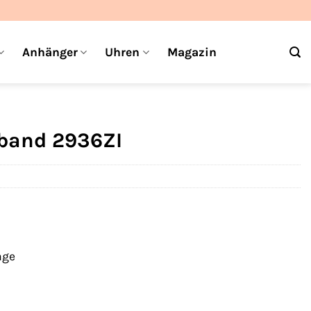
Anhänger
Uhren
Magazin
mband 2936ZI
age