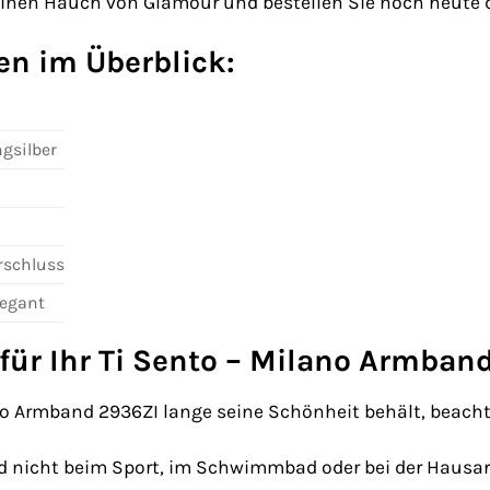
 einen Hauch von Glamour und bestellen Sie noch heute 
en im Überblick:
ngsilber
rschluss
legant
für Ihr Ti Sento – Milano Armban
no Armband 2936ZI lange seine Schönheit behält, beachte
 nicht beim Sport, im Schwimmbad oder bei der Hausar