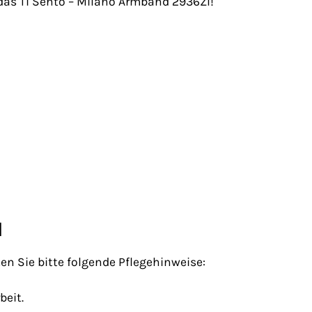
das Ti Sento – Milano Armband 2936ZI!
d
n Sie bitte folgende Pflegehinweise:
beit.