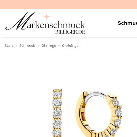
Zum
Inhalt
springen
Schmu
Start
»
Schmuck
»
Ohrringe
»
Ohrhänger