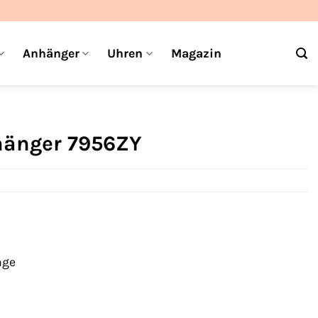
Anhänger
Uhren
Magazin
rhänger 7956ZY
age