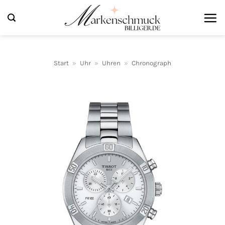
Zum
Inhalt
springen
Start
»
Uhr
»
Uhren
»
Chronograph