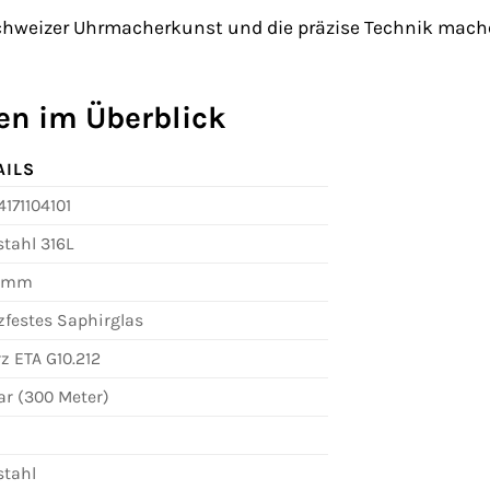
hweizer Uhrmacherkunst und die präzise Technik mach
en im Überblick
AILS
4171104101
stahl 316L
5 mm
zfestes Saphirglas
z ETA G10.212
ar (300 Meter)
stahl