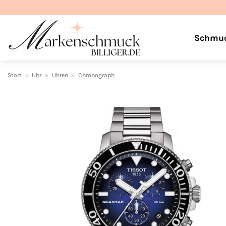
Zum
Inhalt
springen
Schmu
Start
»
Uhr
»
Uhren
»
Chronograph