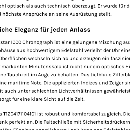
ohl optisch als auch technisch überzeugt. Er wurde für
höchste Ansprüche an seine Ausrüstung stellt.
iche Eleganz für jeden Anlass
star 1000 Chronograph ist eine gelungene Mischung aus 
äuse aus hochwertigem Edelstahl verleiht der Uhr ein
 Oberflächen wechseln sich ab und erzeugen ein faszinier
r markanten Minutenskala ist nicht nur ein optisches H
ene Tauchzeit im Auge zu behalten. Das tiefblaue Zifferb
 eine maritime Note. Die applizierten Indizes und Zeiger
t auch unter schlechten Lichtverhältnissen gewährleiste
gt für eine klare Sicht auf die Zeit.
T1204171104101 ist robust und komfortabel zugleich. Die
k perfekt an. Die Faltschließe mit Sicherheitsdrückern 