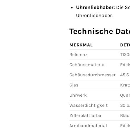
Uhrenliebhaber:
Die Sc
Uhrenliebhaber.
Technische Dat
MERKMAL
DET
Referenz
T120
Gehäusematerial
Edel
Gehäusedurchmesser
45.
Glas
Krat
Uhrwerk
Quar
Wasserdichtigkeit
30 b
Zifferblattfarbe
Blau
Armbandmaterial
Edel