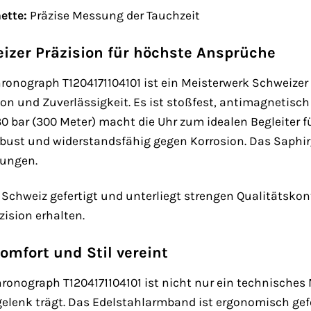
ette:
Präzise Messung der Tauchzeit
eizer Präzision für höchste Ansprüche
hronograph T1204171104101 ist ein Meisterwerk Schweizer
on und Zuverlässigkeit. Es ist stoßfest, antimagnetisch 
30 bar (300 Meter) macht die Uhr zum idealen Begleiter 
obust und widerstandsfähig gegen Korrosion. Das Saphirg
gungen.
r Schweiz gefertigt und unterliegt strengen Qualitätskont
zision erhalten.
omfort und Stil vereint
hronograph T1204171104101 ist nicht nur ein technische
enk trägt. Das Edelstahlarmband ist ergonomisch gefo