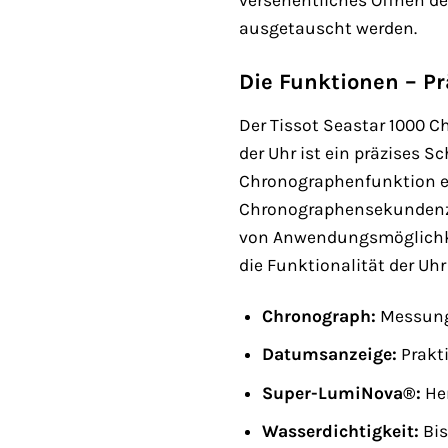
versehentliches Öffnen d
ausgetauscht werden.
Die Funktionen – Prä
Der Tissot Seastar 1000 
der Uhr ist ein präzises 
Chronographenfunktion er
Chronographensekundenzei
von Anwendungsmöglichkeit
die Funktionalität der Uhr
Chronograph:
Messung 
Datumsanzeige:
Prakt
Super-LumiNova®:
Her
Wasserdichtigkeit:
Bis