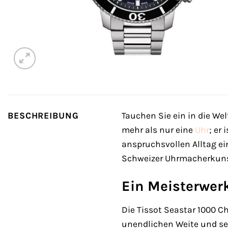
BESCHREIBUNG
Tauchen Sie ein in die We
mehr als nur eine
Uhr
; er
anspruchsvollen Alltag ei
Schweizer Uhrmacherkunst 
Ein Meisterwer
Die Tissot Seastar 1000 C
unendlichen Weite und sei