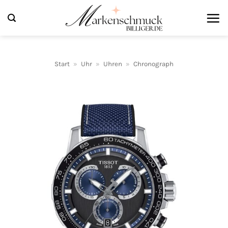
Zum
Inhalt
springen
Start
»
Uhr
»
Uhren
»
Chronograph