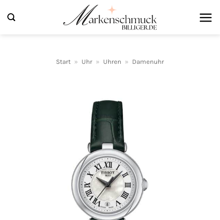
Zum
Inhalt
springen
Start
»
Uhr
»
Uhren
»
Damenuhr