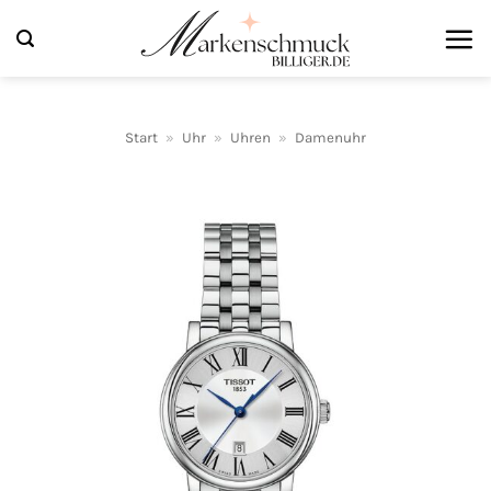
Zum
Inhalt
springen
Start
»
Uhr
»
Uhren
»
Damenuhr