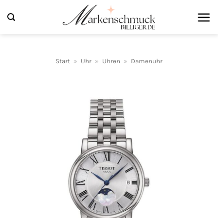
Zum
Inhalt
springen
Start
»
Uhr
»
Uhren
»
Damenuhr