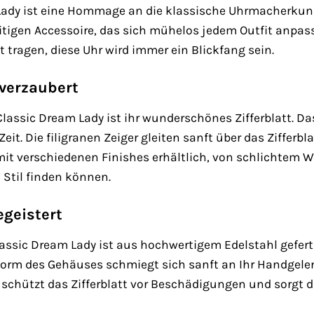
Lady ist eine Hommage an die klassische Uhrmacherkuns
itigen Accessoire, das sich mühelos jedem Outfit anpasst
it tragen, diese Uhr wird immer ein Blickfang sein.
 verzaubert
Classic Dream Lady ist ihr wunderschönes Zifferblatt. Da
eit. Die filigranen Zeiger gleiten sanft über das Zifferb
 mit verschiedenen Finishes erhältlich, von schlichtem W
n Stil finden können.
egeistert
assic Dream Lady ist aus hochwertigem Edelstahl geferti
e Form des Gehäuses schmiegt sich sanft an Ihr Handgel
 schützt das Zifferblatt vor Beschädigungen und sorgt 