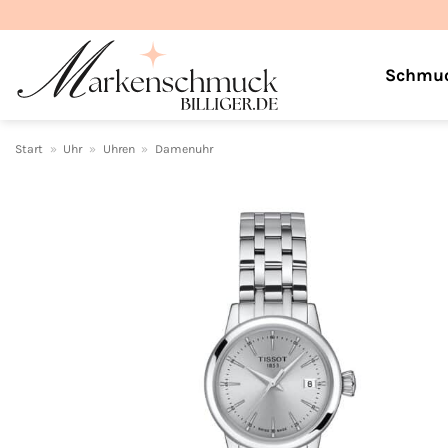
Zum
Inhalt
springen
Schmu
Start
»
Uhr
»
Uhren
»
Damenuhr