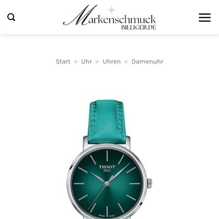
Zum
Inhalt
springen
Start
»
Uhr
»
Uhren
»
Damenuhr