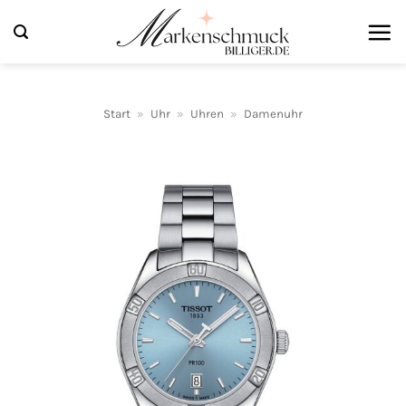
Zum
Inhalt
springen
Start
»
Uhr
»
Uhren
»
Damenuhr