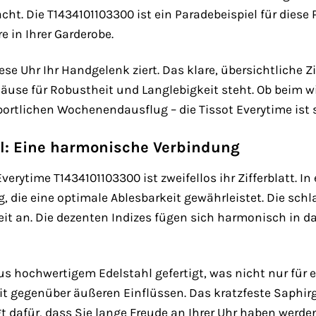
ht. Die T1434101103300 ist ein Paradebeispiel für diese
e in Ihrer Garderobe.
diese Uhr Ihr Handgelenk ziert. Das klare, übersichtliche
äuse für Robustheit und Langlebigkeit steht. Ob beim 
rtlichen Wochenendausflug – die Tissot Everytime ist st
l: Eine harmonische Verbindung
verytime T1434101103300 ist zweifellos ihr Zifferblatt. I
, die eine optimale Ablesbarkeit gewährleistet. Die schl
eit an. Die dezenten Indizes fügen sich harmonisch in d
us hochwertigem Edelstahl gefertigt, was nicht nur für 
 gegenüber äußeren Einflüssen. Das kratzfeste Saphirgla
dafür, dass Sie lange Freude an Ihrer Uhr haben werden