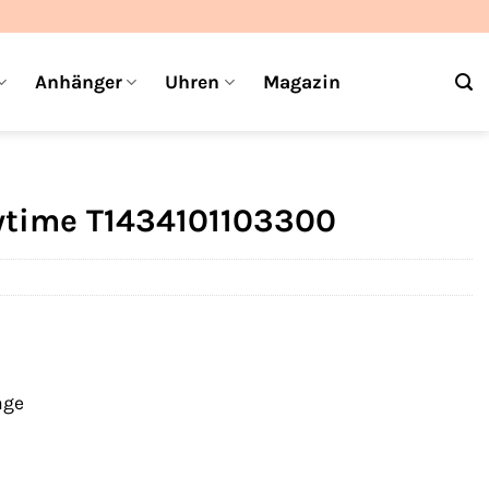
Anhänger
Uhren
Magazin
rytime T1434101103300
age