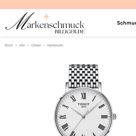
Zum
Inhalt
springen
Schmu
Start
»
Uhr
»
Uhren
»
Herrenuhr