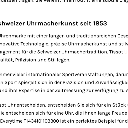
ssen tragen. Sie verleiht Ihrem Outfit eine subtile El
Schweizer Uhrmacherkunst seit 1853
 Uhrenmarke mit einer langen und traditionsreichen Gesc
novative Technologie, präzise Uhrmacherkunst und stilv
gagement für die Schweizer Uhrmachertradition. Tissot
U
lität, Präzision und Stil legen.
tnehmer vieler internationaler Sportveranstaltungen, daru
Sport spiegelt sich in der Präzision und Zuverlässigkeit
 und ihre Expertise in der Zeitmessung zur Verfügung zu s
ssot Uhr entscheiden, entscheiden Sie sich für ein Stü
ie entscheiden sich für eine Uhr, die Ihnen lange Freude
Everytime T1434101103300 ist ein perfektes Beispiel für di