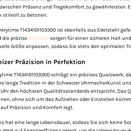
zwischen Präsenz und Tragekomfort zu gewährleisten. Es
 stilvoll zu betonen.
verytime T1434101103300 ist ebenfalls aus Edelstahl ge
d die präzise
Schließe
sorgen für einen sicheren Halt un
iduelle Größe anpassen, sodass Sie stets den optimalen
zer Präzision in Perfektion
rytime T1434101103300 schlägt ein präzises Quarzwerk, d
 seine lange Tradition in der Schweizer Uhrmacherkunst
e Uhr den höchsten Qualitätsstandards entspricht. Das Qu
nen, ohne sich um das Aufziehen oder Einstellen kümmer
auf Präzision und Komfort legt.
rks hat eine lange Lebensdauer, sodass Sie sich keine 
 Wert auf Energieeffizienz gelegt, um die Lebensdauer d