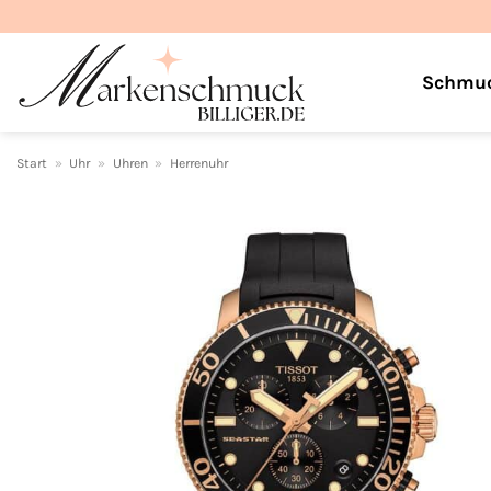
Zum
Inhalt
springen
Schmu
Start
»
Uhr
»
Uhren
»
Herrenuhr