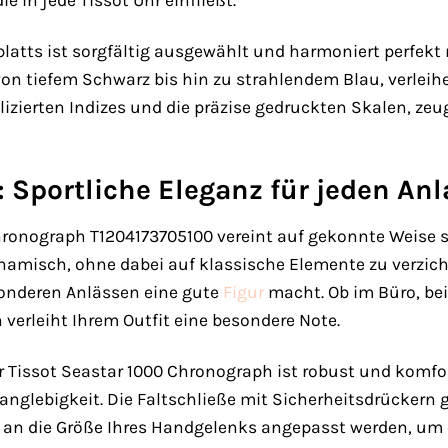
ie in jede Tissot Uhr einfließt.
rblatts ist sorgfältig ausgewählt und harmoniert perfe
on tiefem Schwarz bis hin zu strahlendem Blau, verleihe
plizierten Indizes und die präzise gedruckten Skalen, ze
: Sportliche Eleganz für jeden Anl
hronograph T1204173705100 vereint auf gekonnte Weise s
misch, ohne dabei auf klassische Elemente zu verzichten
sonderen Anlässen eine gute
Figur
macht. Ob im Büro, bei
verleiht Ihrem Outfit eine besondere Note.
Tissot Seastar 1000 Chronograph ist robust und komfort
Langlebigkeit. Die Faltschließe mit Sicherheitsdrückern
 an die Größe Ihres Handgelenks angepasst werden, um 