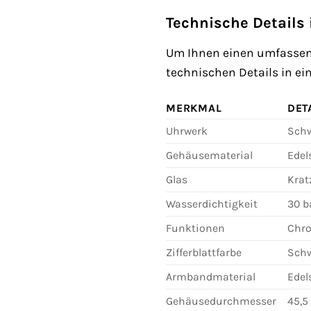
Technische Details
Um Ihnen einen umfassend
technischen Details in ei
MERKMAL
DET
Uhrwerk
Schw
Gehäusematerial
Edel
Glas
Krat
Wasserdichtigkeit
30 b
Funktionen
Chr
Zifferblattfarbe
Sch
Armbandmaterial
Edel
Gehäusedurchmesser
45,