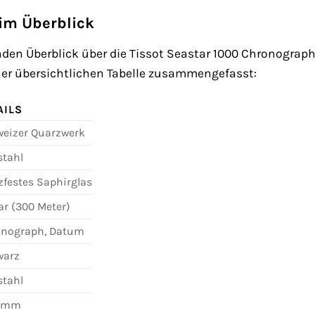
 im Überblick
en Überblick über die Tissot Seastar 1000 Chronograph 
ner übersichtlichen Tabelle zusammengefasst:
AILS
eizer Quarzwerk
stahl
zfestes Saphirglas
ar (300 Meter)
onograph, Datum
warz
stahl
5 mm