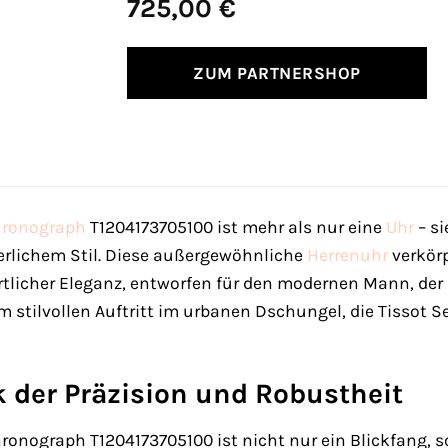
725,00
€
ZUM PARTNERSHOP
ronograph
T1204173705100 ist mehr als nur eine
Uhr
– si
erlichem Stil. Diese außergewöhnliche
Herrenuhr
verkörp
licher Eleganz, entworfen für den modernen Mann, der
 stilvollen Auftritt im urbanen Dschungel, die Tissot Se
 der Präzision und Robustheit
hronograph T1204173705100 ist nicht nur ein Blickfang,