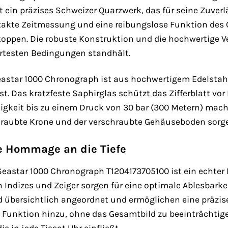
et ein präzises Schweizer Quarzwerk, das für seine Zuver
exakte Zeitmessung und eine reibungslose Funktion des 
 stoppen. Die robuste Konstruktion und die hochwertige
ärtesten Bedingungen standhält.
astar 1000 Chronograph ist aus hochwertigem Edelstahl 
st. Das kratzfeste Saphirglas schützt das Zifferblatt vo
igkeit bis zu einem Druck von 30 bar (300 Metern) macht
chraubte Krone und der verschraubte Gehäuseboden sorg
ne Hommage an die Tiefe
 Seastar 1000 Chronograph T1204173705100 ist ein echter 
 Indizes und Zeiger sorgen für eine optimale Ablesbarke
 übersichtlich angeordnet und ermöglichen eine präzis
e Funktion hinzu, ohne das Gesamtbild zu beeinträchtigen