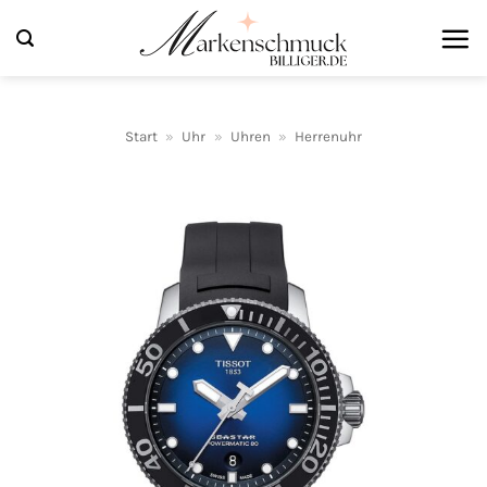
Zum
Inhalt
springen
Start
»
Uhr
»
Uhren
»
Herrenuhr