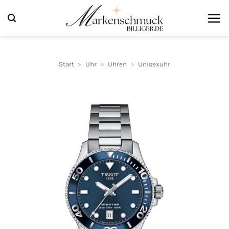
Zum
Inhalt
springen
Start
»
Uhr
»
Uhren
»
Unisexuhr