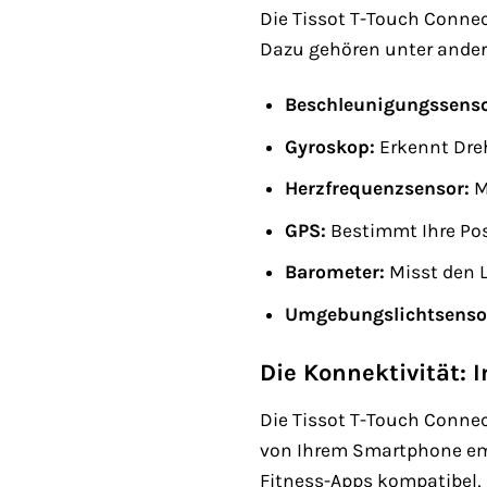
Die Tissot T-Touch Connec
Dazu gehören unter ande
Beschleunigungssenso
Gyroskop:
Erkennt Dre
Herzfrequenzsensor:
M
GPS:
Bestimmt Ihre Pos
Barometer:
Misst den L
Umgebungslichtsenso
Die Konnektivität:
Die Tissot T-Touch Conne
von Ihrem Smartphone emp
Fitness-Apps kompatibel, 