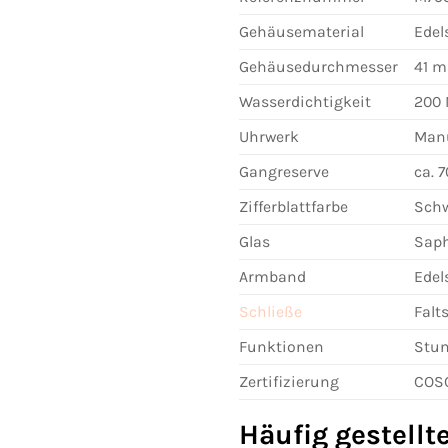
Gehäusematerial
Edel
Gehäusedurchmesser
41 
Wasserdichtigkeit
200 
Uhrwerk
Manu
Gangreserve
ca. 
Zifferblattfarbe
Sch
Glas
Saph
Armband
Edel
Schließe
Falt
Funktionen
Stun
Zertifizierung
COSC
Häufig gestellt