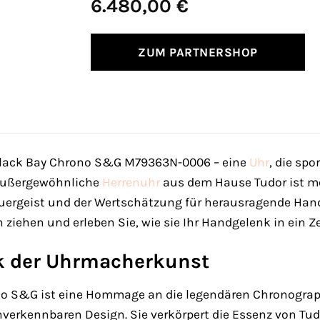
6.480,00
€
ZUM PARTNERSHOP
lack Bay Chrono S&G M79363N-0006 – eine
Uhr
, die sp
e außergewöhnliche
Herrenuhr
aus dem Hause Tudor ist meh
euergeist und der Wertschätzung für herausragende Hand
ziehen und erleben Sie, wie sie Ihr Handgelenk in ein
k der Uhrmacherkunst
no S&G ist eine Hommage an die legendären Chronograp
erkennbaren Design. Sie verkörpert die Essenz von Tudo