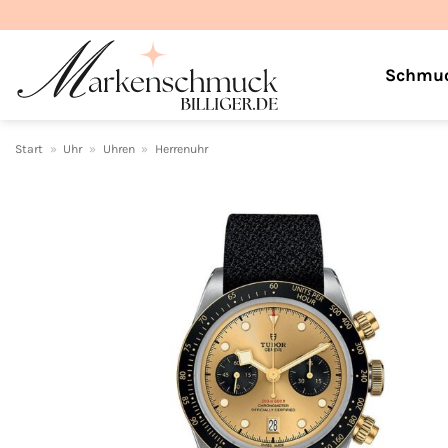
Zum
Inhalt
springen
Schmu
Start
»
Uhr
»
Uhren
»
Herrenuhr