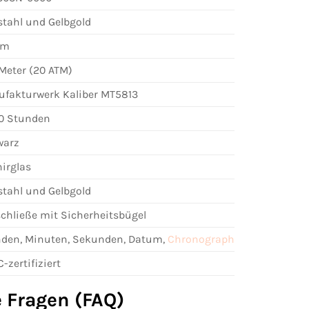
stahl und Gelbgold
mm
Meter (20 ATM)
fakturwerk Kaliber MT5813
70 Stunden
warz
irglas
stahl und Gelbgold
schließe mit Sicherheitsbügel
den, Minuten, Sekunden, Datum,
Chronograph
-zertifiziert
e Fragen (FAQ)