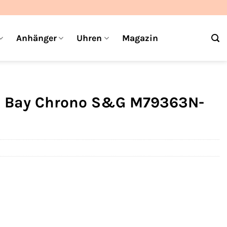
Anhänger
Uhren
Magazin
ck Bay Chrono S&G M79363N-