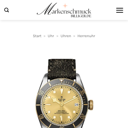
Zum
Inhalt
springen
Start
»
Uhr
»
Uhren
»
Herrenuhr