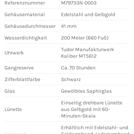
Referenznummer
M79733N-0003
Gehäusematerial
Edelstahl und Gelbgold
Gehäusedurchmesser
41 mm
Wasserdichtigkeit
200 Meter (660 Fuß)
Tudor Manufakturwerk
Uhrwerk
Kaliber MT5612
Gangreserve
Ca. 70 Stunden
Zifferblattfarbe
Schwarz
Glas
Gewölbtes Saphirglas
Einseitig drehbare Lünette
Lünette
aus Gelbgold mit 60-
Minuten-Skala
Erhältlich mit Edelstahl- und
Armband
Goldarmband, Lederarmband