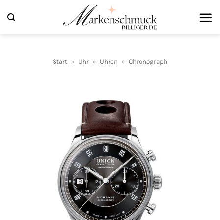
Zum
Inhalt
springen
Start
»
Uhr
»
Uhren
»
Chronograph