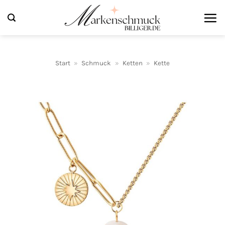
Zum
Inhalt
springen
Start
»
Schmuck
»
Ketten
»
Kette