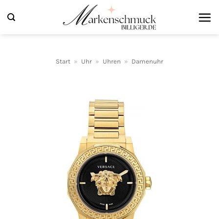
Zum
Inhalt
springen
Start
»
Uhr
»
Uhren
»
Damenuhr