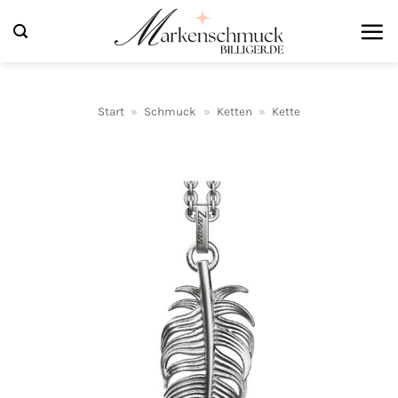
Zum
Inhalt
springen
Start
»
Schmuck
»
Ketten
»
Kette